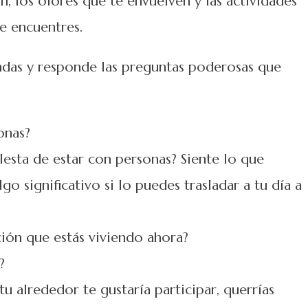
n, los olores que te envuelven y las actividades
te encuentres.
ndas y responde las preguntas poderosas que
onas?
lesta de estar con personas? Siente lo que
o significativo si lo puedes trasladar a tu día a
ación que estás viviendo ahora?
?
u alrededor te gustaría participar, querrías