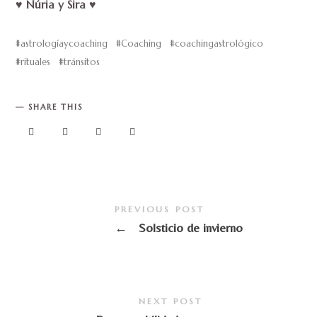
♥️ Núria y Sira ♥️
astrologíaycoaching
Coaching
coachingastrológico
rituales
tránsitos
SHARE THIS
PREVIOUS POST
←
Solsticio de invierno
NEXT POST