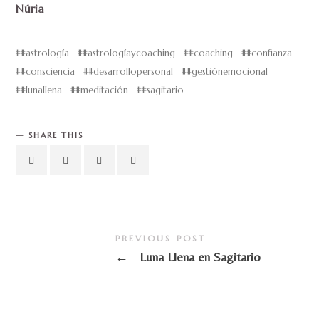
Núria
#astrología
#astrologíaycoaching
#coaching
#confianza
#consciencia
#desarrollopersonal
#gestiónemocional
#lunallena
#meditación
#sagitario
SHARE THIS
PREVIOUS POST
←
Luna Llena en Sagitario