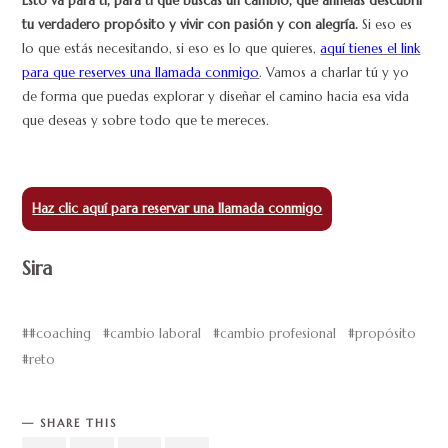
Esto va para ti, para ti que buscas un cambio, que anhelas descubrir
tu verdadero propósito y vivir con pasión y con alegría.
Si eso es
lo que estás necesitando, si eso es lo que quieres,
aquí tienes el link
para que reserves una llamada conmigo
. Vamos a charlar tú y yo
de forma que puedas explorar y diseñar el camino hacia esa vida
que deseas y sobre todo que te mereces.
Haz clic aquí para reservar una llamada conmigo
Sira
#coaching
cambio laboral
cambio profesional
propósito
reto
SHARE THIS