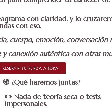
eagrama
con claridad, y lo cruzare
endas con eso.
cia, cuerpo, emoción, conversación r
e y conexión auténtica con otras m
RESERVA TU PLAZA AHORA
🧭 ¿Qué haremos juntas?
✏️ Nada de teoría seca o tests
impersonales.