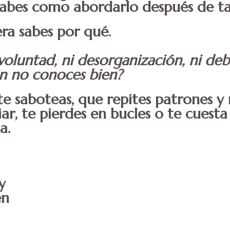
sabes como abordarlo después de ta
era sabes por qué.
 voluntad, ni desorganización, ni de
n no conoces bien?
e te saboteas, que repites patrones 
ar, te pierdes en bucles o te cuest
a.
y
en