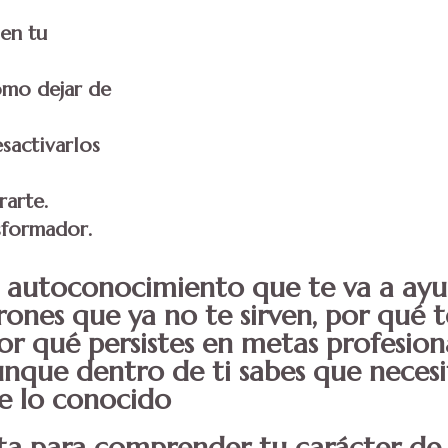
 en tu
ómo dejar de
sactivarlos
rarte.
nsformador.
 autoconocimiento que te va a ayud
rones que ya no te sirven, por qué t
or qué persistes en metas profesion
unque dentro de ti sabes que neces
de lo conocido
a para comprender tu carácter de f