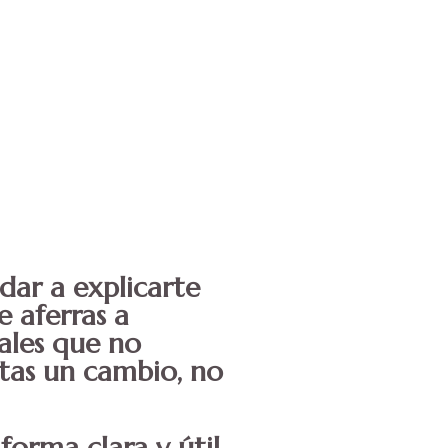
ar a explicarte
e aferras a
ales que no
itas un cambio, no
orma clara y útil