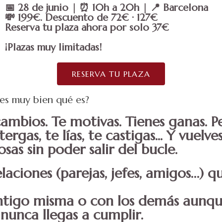
📅 28 de junio | ⏰ 10h a 20h | 📍 Barcelona
💸 199€. Descuento de 72€ · 127€
Reserva tu plaza ahora por solo 37€
¡Plazas muy limitadas!
RESERVA TU PLAZA
bes muy bien qué es?
ambios. Te motivas. Tienes ganas. 
rgas, te lías, te castigas... Y vuelv
sas sin poder salir del bucle.
laciones (parejas, jefes, amigos…) 
ontigo misma o con los demás aunqu
 nunca llegas a cumplir.