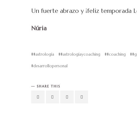
Un fuerte abrazo y ¡feliz temporada L
Núria
#astrología
#astrologíaycoaching
#coaching
#g
desarrollopersonal
SHARE THIS