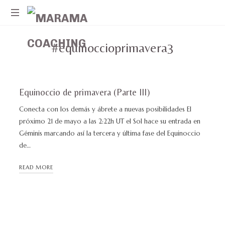
MARAMA
Ayudando
COACHING
#equinoccioprimavera3
a
mujeres
a
superar
momentos
Equinoccio de primavera (Parte III)
de
Conecta con los demás y ábrete a nuevas posibilidades El
crisis
próximo 21 de mayo a las 2:22h UT el Sol hace su entrada en
Géminis marcando así la tercera y última fase del Equinoccio
de…
READ MORE