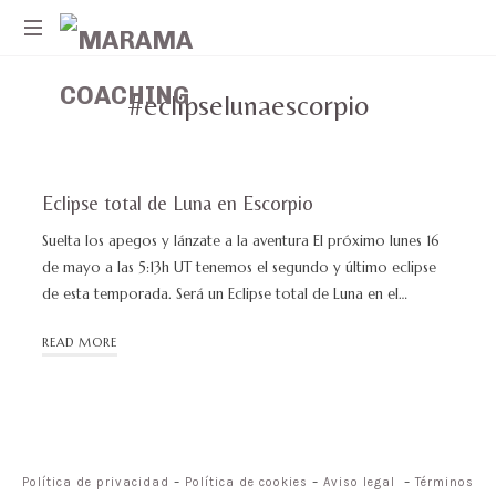
MARAMA
Ayudando
COACHING
#eclipselunaescorpio
a
mujeres
a
superar
momentos
Eclipse total de Luna en Escorpio
de
Suelta los apegos y lánzate a la aventura El próximo lunes 16
crisis
de mayo a las 5:13h UT tenemos el segundo y último eclipse
de esta temporada. Será un Eclipse total de Luna en el…
READ MORE
Política de privacidad
–
Política de cookies
–
Aviso legal
–
Términos