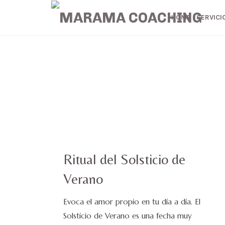
MARAMA COACHING
HOME
SERVICI
Ayudando a mujeres a superar momentos de crisis
Ritual del Solsticio de
Verano
Evoca el amor propio en tu día a día. El
Solsticio de Verano es una fecha muy