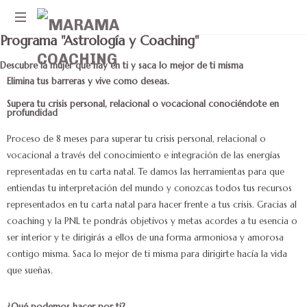
Programa "Astrología y Coaching"
Ayudando
a
Descubre la mujer que hay en ti y saca lo mejor de ti misma
mujeres
Elimina tus barreras y vive como deseas.
a
Supera tu crisis personal, relacional o vocacional conociéndote en
superar
profundidad
momentos
de
Proceso de 8 meses para superar tu crisis personal, relacional o
crisis
vocacional a través del conocimiento e integración de las energías
representadas en tu carta natal. Te damos las herramientas para que
entiendas tu interpretación del mundo y conozcas todos tus recursos
representados en tu carta natal para hacer frente a tus crisis. Gracias al
coaching y la PNL te pondrás objetivos y metas acordes a tu esencia o
ser interior y te dirigirás a ellos de una forma armoniosa y amorosa
contigo misma. Saca lo mejor de ti misma para dirigirte hacía la vida
que sueñas.
¿Qué podemos hacer por ti?