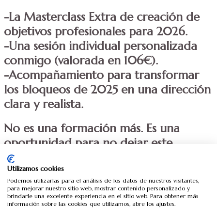
-La Masterclass Extra de creación de
objetivos profesionales para 2026.
-Una sesión individual personalizada
conmigo (valorada en 106€).
-Acompañamiento para transformar
los bloqueos de 2025 en una dirección
clara y realista.
No es una formación más. Es una
oportunidad para no dejar este
proceso a medias y salir con un plan
Utilizamos cookies
que puedas sostener.
Podemos utilizarlas para el análisis de los datos de nuestros visitantes,
para mejorar nuestro sitio web, mostrar contenido personalizado y
Accede ahora al Acceso VIP y continúa
brindarle una excelente experiencia en el sitio web. Para obtener más
información sobre las cookies que utilizamos, abre los ajustes.
el proceso